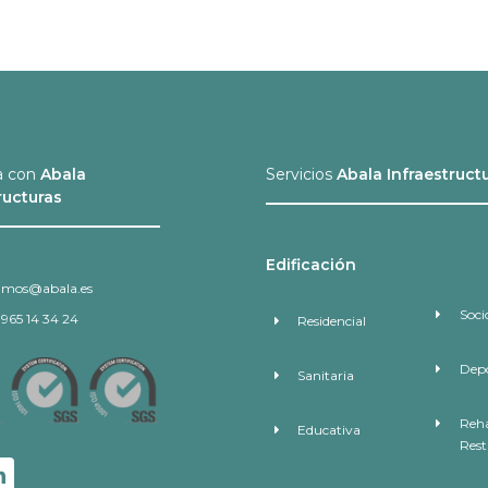
a con
Abala
Servicios
Abala Infraestruct
ructuras
Edificación
amos@abala.es
Soci
 965 14 34 24
Residencial
Depo
Sanitaria
Reha
Educativa
Rest