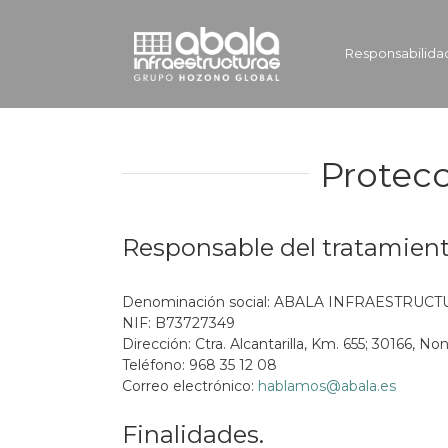
Saltar
al
contenido
Responsabilida
Protecc
Responsable del tratamient
Denominación social: ABALA INFRAESTRUCT
NIF: B73727349
Dirección: Ctra. Alcantarilla, Km. 655; 30166, N
Teléfono: 968 35 12 08
Correo electrónico:
hablamos@abala.es
Finalidades.