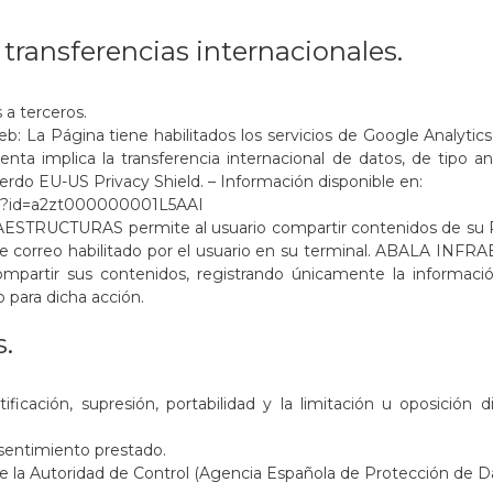
 transferencias internacionales.
 a terceros.
eb: La Página tiene habilitados los servicios de Google Analyti
enta implica la transferencia internacional de datos, de tipo an
uerdo EU-US Privacy Shield. – Información disponible en:
ant?id=a2zt000000001L5AAI
AESTRUCTURAS permite al usuario compartir contenidos de su Pá
o de correo habilitado por el usuario en su terminal. ABALA IN
ompartir sus contenidos, registrando únicamente la informació
o para dicha acción.
.
ficación, supresión, portabilidad y la limitación u oposición di
nsentimiento prestado.
e la Autoridad de Control (Agencia Española de Protección de D