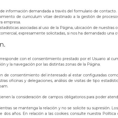
d de información demandada a través del formulario de contacto.
nimiento de curriculum vitae destinado a la gestión de proces
tra empresa.
 estadísticas asociadas al uso de la Página, ubicación de nuestras 
omercial, expresamente solicitadas, si nos ha demandado una ofe
n.
orresponde con el consentimiento prestado por el Usuario al cump
ión y la navegación por las distintas zonas de la Página.
ren de consentimiento del interesado al estar configuradas como
as oficinas y delegaciones, análisis de visitas de tipo estadísti
spam.
enen la consideración de campos obligatorios para poder atender
ntras se mantenga la relación y no se solicite su supresión. Los
dos años. En relación a las cookies consulte nuestra Política d