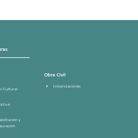
uras
Obra Civil
Urbanizaciones
o-Cultural
rtiva
bilitación y
auración