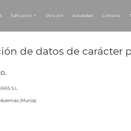
d
Edificación
Obra civil
Actualidad
Contacto
ión de datos de carácter 
o.
URAS S.L
onduermas (Murcia).