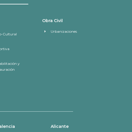
Obra Civil
Urbanizaciones
o-Cultural
rtiva
bilitación y
auración
alencia
Alicante