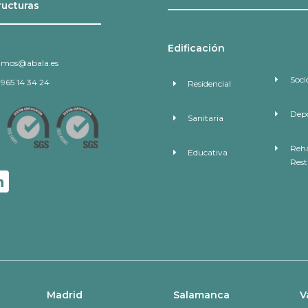
ructuras
Edificación
amos@abala.es
Soci
 965 14 34 24
Residencial
Depo
Sanitaria
Reha
Educativa
Rest
Madrid
Salamanca
V