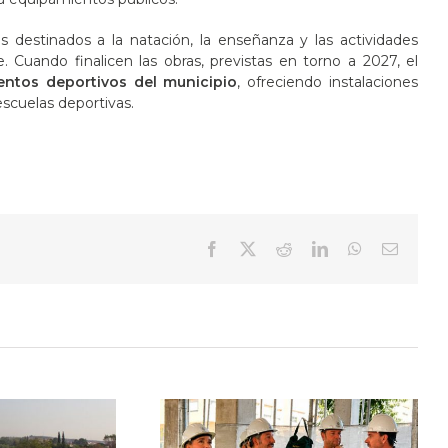
s destinados a la natación, la enseñanza y las actividades
. Cuando finalicen las obras, previstas en torno a 2027, el
entos deportivos del municipio
, ofreciendo instalaciones
escuelas deportivas.
Facebook
X
Reddit
LinkedIn
WhatsApp
Correo
electrón