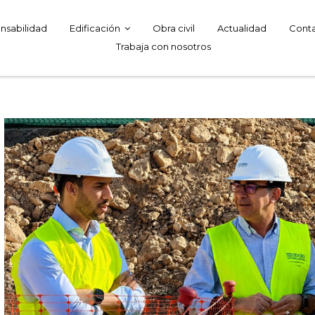
nsabilidad
Edificación
Obra civil
Actualidad
Cont
Trabaja con nosotros
Ver
imagen
más
grande