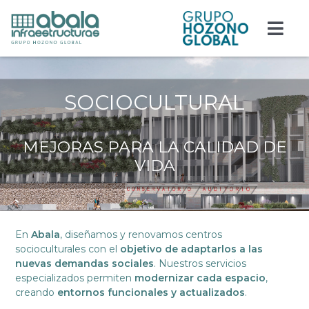
Saltar
al
Togg
contenido
Navi
Responsabilidad
SOCIOCULTURAL
Edificación
MEJORAS PARA LA CALIDAD DE
Obra civil
VIDA
Actualidad
Contacto
En
Abala
, diseñamos y renovamos centros
socioculturales con el
objetivo de adaptarlos a las
nuevas demandas sociales
. Nuestros servicios
Trabaja con nosotros
especializados permiten
modernizar cada espacio
,
creando
entornos funcionales y actualizados
.