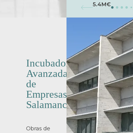
5.4M€
Incubadora
Avanzada
de
Empresas.
Salamanca
Obras de