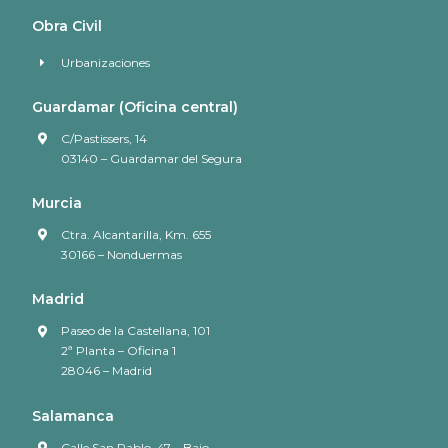
Obra Civil
Urbanizaciones
Guardamar (Oficina central)
C/Pastissers, 14
03140 – Guardamar del Segura
Murcia
Ctra. Alcantarilla, Km. 655
30166 – Nonduermas
Madrid
Paseo de la Castellana, 101
2ª Planta – Oficina 1
28046 – Madrid
Salamanca
Calle San Pablo, 47 – Bajo