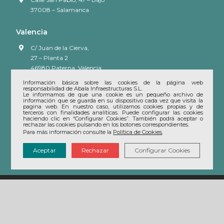
37008 – Salamanca
Valencia
C/ Juan de la Cierva,
27 – Planta 2
46980 Paterna, Valencia
Información básica sobre las cookies de la página web
responsabilidad de Abala Infraestructuras S.L.
Alicante
Le informamos de que una cookie es un pequeño archivo de
información que se guarda en su dispositivo cada vez que visita la
Rbla. Méndez Nuñez, 28-32
pagina web. En nuestro caso, utilizamos cookies propias y de
terceros con finalidades analíticas. Puede configurar las cookies
Edificio Espacio – 1ª Planta
haciendo clic en “Configurar Cookies”. También podrá aceptar o
rechazar las cookies pulsando en los botones correspondientes.
03002 – Alicante
Para más información consulte la
Política de Cookies
.
Aceptar
Rechazar
Configurar Cookies
Copyright 2018 – 2026 Abala Infraestructuras S.L. –
Aviso legal
|
Política de
privacidad
|
Protección de Datos de Carácter Personal
|
Política de
cookies
|
Política de gestión