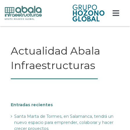
Saltar
al
contenido
Togg
Navi
Responsabilidad
Actualidad Abala
Edificación
Infraestructuras
Obra civil
Actualidad
Contacto
Entradas recientes
Trabaja con nosotros
Santa Marta de Tormes, en Salamanca, tendrá un
nuevo espacio para emprender, colaborar y hacer
crecer proyectos