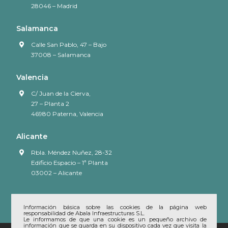
28046 – Madrid
Salamanca
Calle San Pablo, 47 – Bajo
37008 – Salamanca
Valencia
C/ Juan de la Cierva,
27 – Planta 2
46980 Paterna, Valencia
Alicante
Rbla. Méndez Nuñez, 28-32
Edificio Espacio – 1ª Planta
03002 – Alicante
Información básica sobre las cookies de la página web
responsabilidad de Abala Infraestructuras S.L.
Le informamos de que una cookie es un pequeño archivo de
información que se guarda en su dispositivo cada vez que visita la