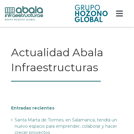
Saltar
al
contenido
Togg
Navi
Responsabilidad
Actualidad Abala
Edificación
Infraestructuras
Obra civil
Actualidad
Contacto
Entradas recientes
Trabaja con nosotros
Santa Marta de Tormes, en Salamanca, tendrá un
nuevo espacio para emprender, colaborar y hacer
crecer proyectos