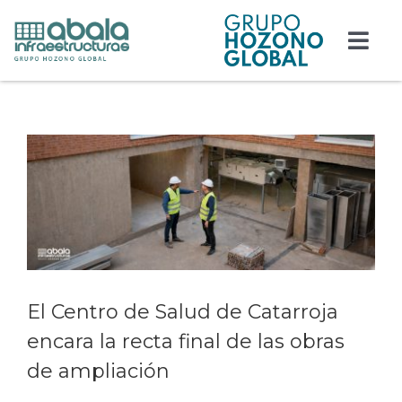
Saltar
al
contenido
Togg
Navi
Responsabilidad
Ver
Edificación
imagen
más
grande
Obra civil
Actualidad
Contacto
El Centro de Salud de Catarroja
encara la recta final de las obras
Trabaja con nosotros
de ampliación