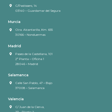
C/Pastissers, 14
03140 – Guardamar del Segura
Murcia
Ctra. Alcantarilla, Km. 655
30166 – Nonduermas
Madrid
Paseo de la Castellana, 101
2ª Planta – Oficina 1
28046 – Madrid
Salamanca
Calle San Pablo, 47 – Bajo
37008 – Salamanca
Valencia
C/ Juan de la Cierva,
27 – Planta 2