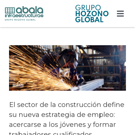
Saltar
al
contenido
Togg
Navi
Responsabilidad
Ver
Edificación
imagen
más
grande
Obra civil
Actualidad
Contacto
El sector de la construcción define
su nueva estrategia de empleo:
Trabaja con nosotros
acercarse a los jóvenes y formar
trabajadores cualificados