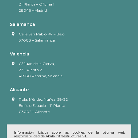
2ª Planta – Oficina 1
28046 – Madrid
Salamanca
Calle San Pablo, 47 – Bajo
37008 – Salamanca
Valencia
C/ Juan de la Cierva,
27 – Planta 2
46980 Paterna, Valencia
Alicante
Rbla. Méndez Nuñez, 28-32
Edificio Espacio – 1ª Planta
03002 – Alicante
Información básica sobre las cookies de la página web
responsabilidad de Abala Infraestructuras S.L.