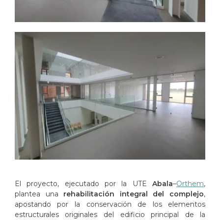
El proyecto, ejecutado por la UTE
Abala
–
Orthem
,
plantea una
rehabilitación integral del complejo
,
apostando por la conservación de los elementos
estructurales originales del edificio principal de la