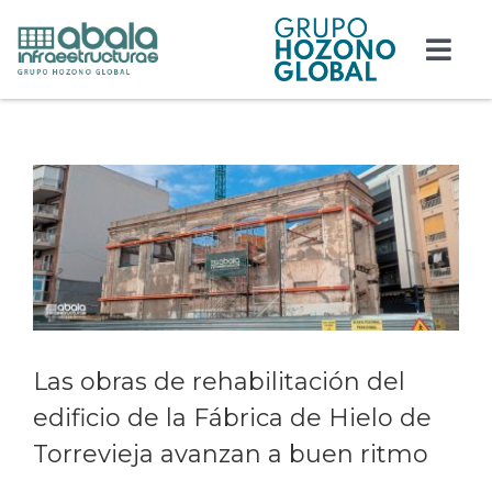
Saltar
al
contenido
Togg
Navi
Responsabilidad
Ver
Edificación
imagen
más
grande
Obra civil
Actualidad
Contacto
Las obras de rehabilitación del
edificio de la Fábrica de Hielo de
Trabaja con nosotros
Torrevieja avanzan a buen ritmo